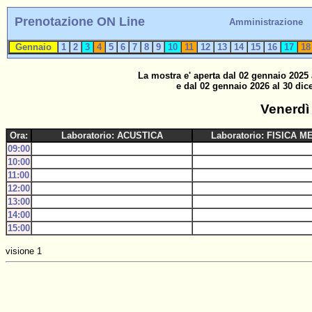
Prenotazione ON Line
Amministrazione
Gennaio
1
2
3
4
5
6
7
8
9
10
11
12
13
14
15
16
17
1
La mostra e' aperta dal 02 gennaio 2025 
e dal 02 gennaio 2026 al 30 dic
Venerdì
Ora:
Laboratorio: ACUSTICA
Laboratorio: FISICA M
09:00
10:00
11:00
12:00
13:00
14:00
15:00
visione 1