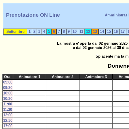
Prenotazione ON Line
Amministraz
Settembre
1
2
3
4
5
6
7
8
9
10
11
12
13
14
15
16
17
La mostra e' aperta dal 02 gennaio 2025 
e dal 02 gennaio 2026 al 30 dic
Spiacente ma la mo
Domenic
Ora:
Animatore 1
Animatore 2
Animatore 3
Anima
09:00
09:30
10:00
10:30
11:00
11:30
12:00
12:30
13:00