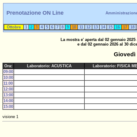
Prenotazione ON Line
Amministrazion
Ottobre
1
2
3
4
5
6
7
8
9
10
11
12
13
14
15
16
17
18
La mostra e' aperta dal 02 gennaio 2025 
e dal 02 gennaio 2026 al 30 dic
Giovedì
Ora:
Laboratorio: ACUSTICA
Laboratorio: FISICA M
09:00
10:00
11:00
12:00
13:00
14:00
15:00
visione 1